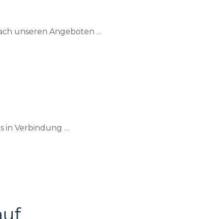
nach unseren Angeboten …
ns in Verbindung …
auf